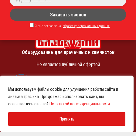
Заказать звонок
Я даю согласие на
обработку персональных данных
Оборудование для прачечных и химчисток
Не является публичной офертой
ИНН 7810369180
КПП 781001001
Мы используем файлы cookie для улучшения работы сайта и
ОГРН 1257800001458
анализа трафика. Продолжая использовать сайт, вы
© 2021-2026 Представительство АО «ВМЗ» в Санкт-
соглашаетесь с нашей
Политикой конфиденциальности
.
Петербурге и СЗФО
Политика конфиденциальности
Принять