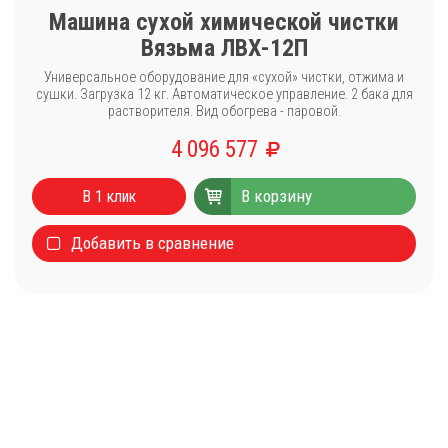
Машина сухой химической чистки
Вязьма ЛВХ-12П
Универсальное оборудование для «сухой» чистки, отжима и
сушки. Загрузка 12 кг. Автоматическое управление. 2 бака для
растворителя. Вид обогрева - паровой.
4 096 577
Каталог
Стиральные машины
В корзину
В 1 клик
Сушильные машины
Добавить в сравнение
Центрифуги для отжима белья
Оборудование для чистки ковров
Запчасти
Меню
О компании
Новости
Оплата и доставка
Сервисный центр