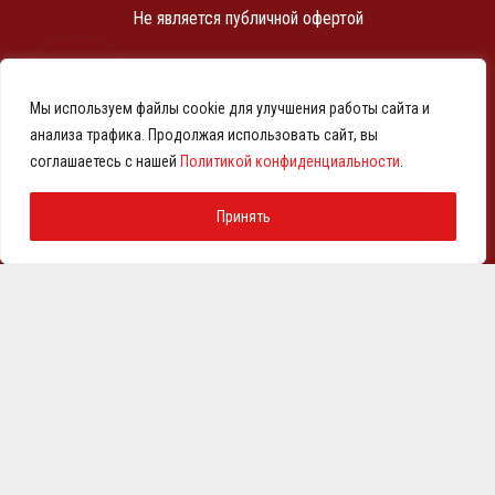
Не является публичной офертой
ИНН 7810369180
КПП 781001001
Мы используем файлы cookie для улучшения работы сайта и
ОГРН 1257800001458
анализа трафика. Продолжая использовать сайт, вы
© 2021-2026 Представительство АО «ВМЗ» в Санкт-
соглашаетесь с нашей
Политикой конфиденциальности
.
Петербурге и СЗФО
Политика конфиденциальности
Принять