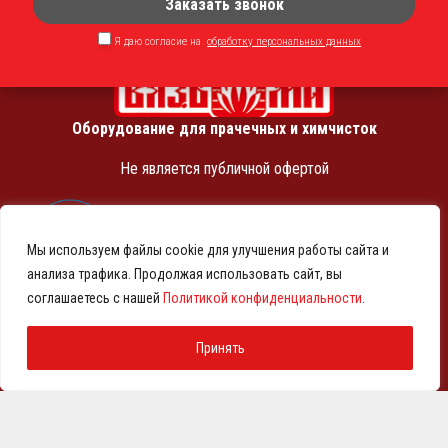
Заказать звонок
Я даю согласие на
обработку персональных данных
Оборудование для прачечных и химчисток
Не является публичной офертой
ИНН 7810369180
КПП 781001001
Мы используем файлы cookie для улучшения работы сайта и
ОГРН 1257800001458
анализа трафика. Продолжая использовать сайт, вы
© 2021-2026 Представительство АО «ВМЗ» в Санкт-
соглашаетесь с нашей
Политикой конфиденциальности
.
Петербурге и СЗФО
Политика конфиденциальности
Принять