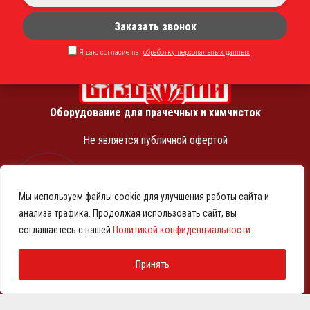
Заказать звонок
Я даю согласие на
обработку персональных данных
Оборудование для прачечных и химчисток
Не является публичной офертой
ИНН 7810369180
КПП 781001001
Мы используем файлы cookie для улучшения работы сайта и
ОГРН 1257800001458
анализа трафика. Продолжая использовать сайт, вы
© 2021-2026 Представительство АО «ВМЗ» в Санкт-
соглашаетесь с нашей
Политикой конфиденциальности
.
Петербурге и СЗФО
Политика конфиденциальности
Принять