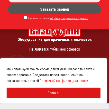
Заказать звонок
Я даю согласие на
обработку персональных данных
Оборудование для прачечных и химчисток
Не является публичной офертой
ИНН 7810369180
КПП 781001001
Мы используем файлы cookie для улучшения работы сайта и
ОГРН 1257800001458
анализа трафика. Продолжая использовать сайт, вы
© 2021-2026 Представительство АО «ВМЗ» в Санкт-
соглашаетесь с нашей
Политикой конфиденциальности
.
Петербурге и СЗФО
Политика конфиденциальности
Принять