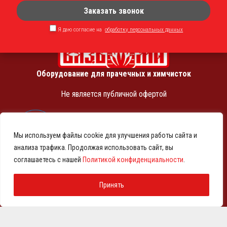
Заказать звонок
Я даю согласие на
обработку персональных данных
Оборудование для прачечных и химчисток
Не является публичной офертой
ИНН 7810369180
КПП 781001001
Мы используем файлы cookie для улучшения работы сайта и
ОГРН 1257800001458
анализа трафика. Продолжая использовать сайт, вы
© 2021-2026 Представительство АО «ВМЗ» в Санкт-
соглашаетесь с нашей
Политикой конфиденциальности
.
Петербурге и СЗФО
Политика конфиденциальности
Принять