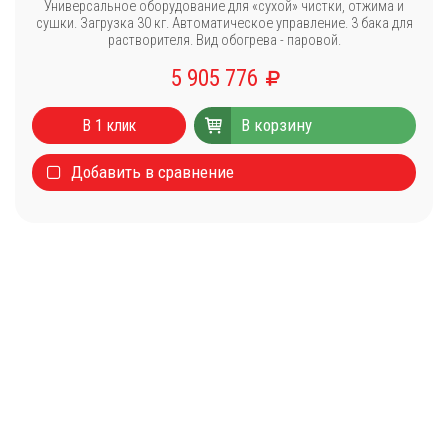
Универсальное оборудование для «сухой» чистки, отжима и
сушки. Загрузка 30 кг. Автоматическое управление. 3 бака для
растворителя. Вид обогрева - паровой.
5 905 776
Каталог
В корзину
Стиральные машины
В 1 клик
Сушильные машины
Добавить в сравнение
Центрифуги для отжима белья
Оборудование для чистки ковров
Запчасти
Меню
О компании
Новости
Оплата и доставка
Сервисный центр
Прайс-лист
Блог
Контакты