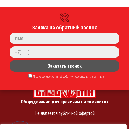
Контакты
г. Санкт-Петербург, 5-й Предпортовый проезд, 26-Е
+7 (950) 001-16-41
Заявка на обратный звонок
sale@vyazmasz.ru
Соц. сети
Заказать звонок
Я даю согласие на
обработку персональных данных
Оборудование для прачечных и химчисток
Не является публичной офертой
ИНН 7810369180