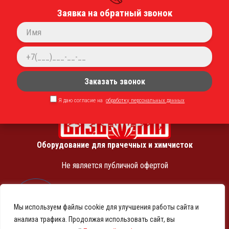
+7 (950) 001-16-41
Заявка на обратный звонок
sale@vyazmasz.ru
Соц. сети
Заказать звонок
Я даю согласие на
обработку персональных данных
Оборудование для прачечных и химчисток
Не является публичной офертой
ИНН 7810369180
КПП 781001001
Мы используем файлы cookie для улучшения работы сайта и
ОГРН 1257800001458
анализа трафика. Продолжая использовать сайт, вы
© 2021-2026 Представительство АО «ВМЗ» в Санкт-