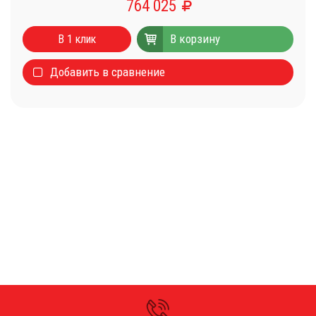
764 025
Каталог
Стиральные машины
В корзину
В 1 клик
Сушильные машины
Добавить в сравнение
Центрифуги для отжима белья
Оборудование для чистки ковров
Запчасти
Меню
О компании
Новости
Оплата и доставка
Сервисный центр
Прайс-лист
Блог
Контакты
Контакты
г. Санкт-Петербург, 5-й Предпортовый проезд, 26-Е