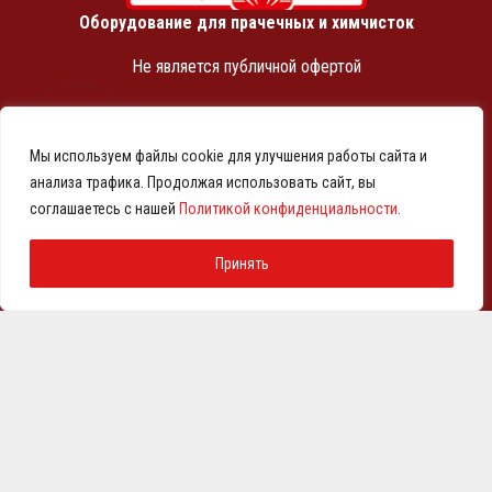
Оборудование для прачечных и химчисток
Не является публичной офертой
ИНН 7810369180
КПП 781001001
Мы используем файлы cookie для улучшения работы сайта и
ОГРН 1257800001458
анализа трафика. Продолжая использовать сайт, вы
© 2021-2026 Представительство АО «ВМЗ» в Санкт-
соглашаетесь с нашей
Политикой конфиденциальности
.
Петербурге и СЗФО
Политика конфиденциальности
Принять