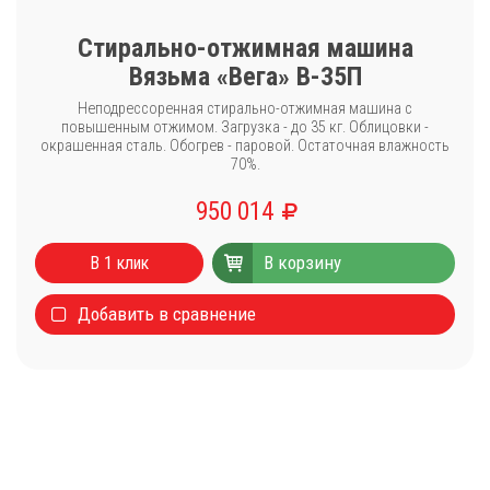
Стирально-отжимная машина
Вязьма «Вега» В-35П
Неподрессоренная стирально-отжимная машина с
повышенным отжимом. Загрузка - до 35 кг. Облицовки -
окрашенная сталь. Обогрев - паровой. Остаточная влажность
70%.
950 014
Каталог
В корзину
Стиральные машины
В 1 клик
Сушильные машины
Добавить в сравнение
Центрифуги для отжима белья
Оборудование для чистки ковров
Запчасти
Меню
О компании
Новости