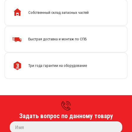
Собственный склад запасных частей
Быстрая доставка и монтаж по СПБ
Каталог
Стиральные машины
Сушильные машины
Три года гарантии на оборудование
Центрифуги для отжима белья
Оборудование для чистки ковров
Запчасти
Меню
О компании
Новости
Оплата и доставка
Задать вопрос по данному товару
Сервисный центр
Прайс-лист