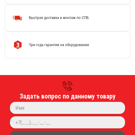
Быстрая доставка и монтаж по СПБ
Каталог
Стиральные машины
Сушильные машины
Три года гарантии на оборудование
Центрифуги для отжима белья
Оборудование для чистки ковров
Запчасти
Меню
О компании
Новости
Задать вопрос по данному товару
Оплата и доставка
Сервисный центр
Прайс-лист
Блог
Контакты