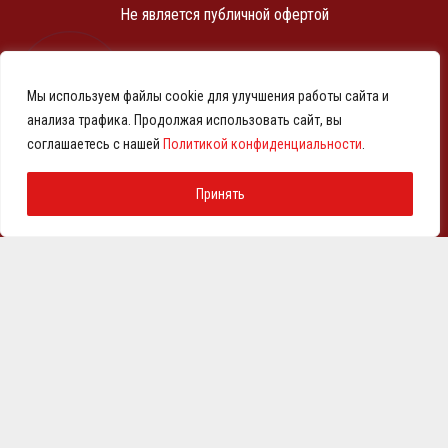
Не является публичной офертой
ИНН 7810369180
КПП 781001001
Мы используем файлы cookie для улучшения работы сайта и
ОГРН 1257800001458
анализа трафика. Продолжая использовать сайт, вы
© 2021-2026 Представительство АО «ВМЗ» в Санкт-
соглашаетесь с нашей
Политикой конфиденциальности
.
Петербурге и СЗФО
Политика конфиденциальности
Принять