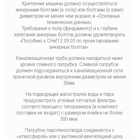
Крепление машины должно осуществляться
анкерными болтами (к полу) или болтами (к раме)
диаметром не менее чем указано в «Основных
технических данных».
Требования к полу (фундаменту) и к глубине
залегания анкерных болтов должны удовлетворять
«Пособию к СНиП 2.09.03 по проектированию
анкерных болтов».
Канализационная труба должна находиться ниже
уровня сливного патрубка. Сливной патрубок
должен подсоединяться к канализационной сети
прачечной рукавом внутренним диаметром не менее
50мм.
На подводящих магистралях воды и пара
предусмотреть угловые сетчатые фильтры
соответствующего типоразмера (в комплект
поставки не входят) с размером ячейки не более
300 мкм.
Патрубок паропеноотвода соединяется с
«атмосферой» или с вытяжной вентиляцией цеха