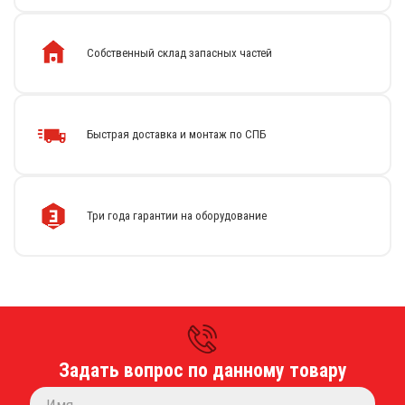
Собственный склад запасных частей
Быстрая доставка и монтаж по СПБ
Каталог
Стиральные машины
Сушильные машины
Три года гарантии на оборудование
Центрифуги для отжима белья
Оборудование для чистки ковров
Запчасти
Меню
О компании
Новости
Оплата и доставка
Задать вопрос по данному товару
Сервисный центр