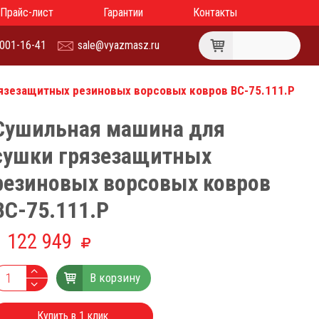
Прайс-лист
Гарантии
Контакты
 001-16-41
sale@vyazmasz.ru
язезащитных резиновых ворсовых ковров ВС-75.111.Р
Сушильная машина для
сушки грязезащитных
резиновых ворсовых ковров
ВС-75.111.Р
1 122 949
В корзину
Купить в 1 клик