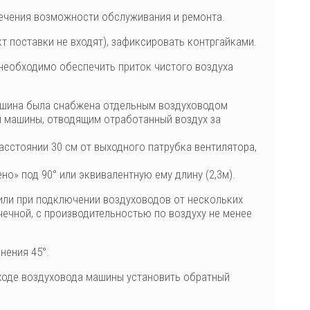
печения возможности обслуживания и ремонта.
т поставки не входят), зафиксировать контргайками.
 необходимо обеспечить приток чистого воздуха
ашина была снабжена отдельным воздуховодом
й машины, отводящим отработанный воздух за
асстоянии 30 см от выходного патрубка вентилятора,
о» под 90° или эквивалентную ему длину (2,3м).
или при подключении воздуховодов от нескольких
ечной, с производительностью по воздуху не менее
нения 45°.
ходе воздуховода машины установить обратный