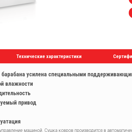
Технические характеристики
Сертифи
а барабана усилена специальными поддерживающи
ой влажности
дительность
руемый привод
луатация
 управление машиной. Сушка ковров производится в автомати