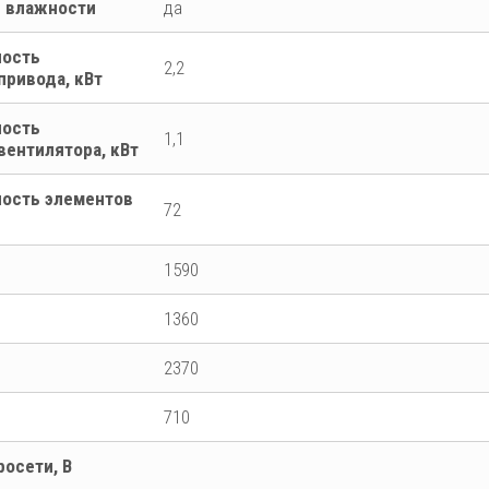
й влажности
да
ность
2,2
привода, кВт
ность
1,1
вентилятора, кВт
ость элементов
72
1590
1360
2370
710
осети, В