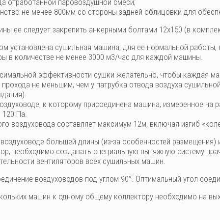
да отработанной паровоздушной смеси;
анство не менее 800мм со стороны задней облицовки для обес
ны ее следует закрепить анкерными болтами 12х150 (в комплек
ом установлена сушильная машина, для ее нормальной работы,
ы в количестве не менее 3000 м3/час для каждой машины.
симальной эффективности сушки желательно, чтобы каждая м
 прохода не меньшим, чем у патрубка отвода воздуха сушильно
здания).
оздуховоде, к которому присоединена машина, измеренное на р
 120 Па.
го воздуховода составляет максимум 12м, включая изгиб-«колен
 воздуховоде большей длины (из-за особенностей размещения) 
тор, необходимо создавать специальную вытяжную систему прач
тельности вентиляторов всех сушильных машин.
единение воздуховодов под углом 90°. Оптимальный угол соеди
кольких машин к одному общему коллектору необходимо на вы