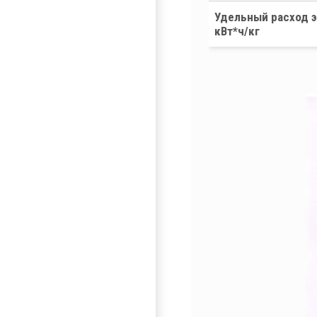
Удельный расход э
кВт*ч/кг