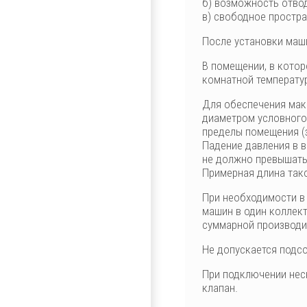
б) возможность отво
в) свободное простр
После установки маши
В помещении, в котор
комнатной температур
Для обеспечения мак
диаметром условного
пределы помещения (
Падение давления в в
не должно превышать
Примерная длина тако
При необходимости в
машин в один коллек
суммарной производи
Не допускается подсо
При подключении нес
клапан.