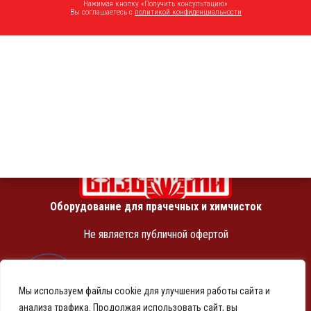
Нажимая кнопку «Получить консультацию»
Вы соглашаетесь с
политикой конфиденциальности
+7 (950) 001-16-41
sale@vyazmasz.ru
Соц. сети
Оборудование для прачечных и химчисток
Не является публичной офертой
ИНН 7810369180
КПП 781001001
Мы используем файлы cookie для улучшения работы сайта и
ОГРН 1257800001458
анализа трафика. Продолжая использовать сайт, вы