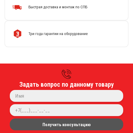
Быстрая доставка и монтаж по СПБ
Каталог
Стиральные машины
Сушильные машины
Три года гарантии на оборудование
Центрифуги для отжима белья
Оборудование для чистки ковров
Запчасти
Меню
О компании
Новости
Задать вопрос по данному товару
Оплата и доставка
Сервисный центр
Прайс-лист
Блог
Контакты
Контакты
Получить консультацию
г. Санкт-Петербург, 5-й Предпортовый проезд, 26-Е