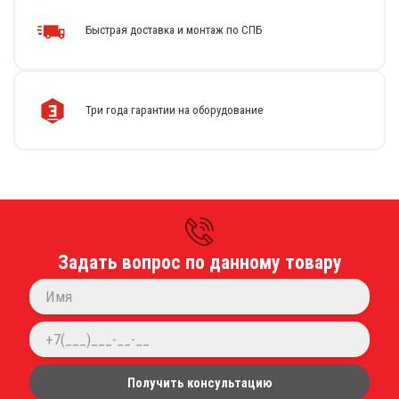
Быстрая доставка и монтаж по СПБ
Каталог
Стиральные машины
Сушильные машины
Три года гарантии на оборудование
Центрифуги для отжима белья
Оборудование для чистки ковров
Запчасти
Меню
О компании
Новости
Оплата и доставка
Задать вопрос по данному товару
Сервисный центр
Прайс-лист
Блог
Контакты
Контакты
Получить консультацию