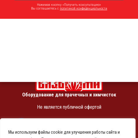
г. Санкт-Петербург, 5-й Предпортовый проезд, 26-Е
Нажимая кнопку «Получить консультацию»
Вы соглашаетесь с
политикой конфиденциальности
+7 (950) 001-16-41
sale@vyazmasz.ru
Соц. сети
Оборудование для прачечных и химчисток
Не является публичной офертой
ИНН 7810369180
КПП 781001001
Мы используем файлы cookie для улучшения работы сайта и
ОГРН 1257800001458