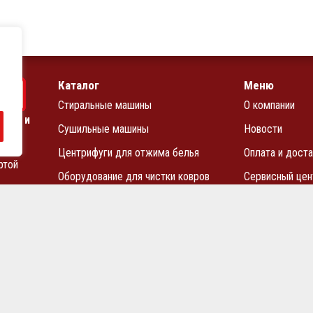
Каталог
Меню
Стиральные машины
О компании
чных и
Сушильные машины
Новости
Центрифуги для отжима белья
Оплата и доста
ртой
Оборудование для чистки ковров
Сервисный цен
Запчасти
Прайс-лист
Блог
Контакты
ьство АО «ВМЗ» в Санкт-Петербурге и СЗФО
Политика конфиден