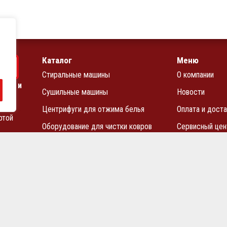
Каталог
Меню
Стиральные машины
О компании
чных и
Сушильные машины
Новости
Центрифуги для отжима белья
Оплата и доста
ртой
Оборудование для чистки ковров
Сервисный цен
Запчасти
Прайс-лист
Блог
Контакты
ьство АО «ВМЗ» в Санкт-Петербурге и СЗФО
Политика конфиден