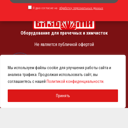
Я даю согласие на
обработку персональных данных
Оборудование для прачечных и химчисток
Не является публичной офертой
ИНН 7810369180
КПП 781001001
Мы используем файлы cookie для улучшения работы сайта и
ОГРН 1257800001458
анализа трафика. Продолжая использовать сайт, вы
© 2021-2026 Представительство АО «ВМЗ» в Санкт-
соглашаетесь с нашей
Политикой конфиденциальности
.
Петербурге и СЗФО
Политика конфиденциальности
Принять