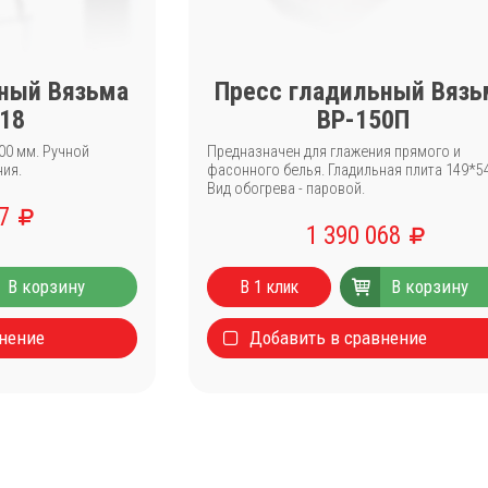
ьный Вязьма
Пресс гладильный Вязь
218
ВР-150П
00 мм. Ручной
Предназначен для глажения прямого и
ния.
фасонного белья. Гладильная плита 149*54
Вид обогрева - паровой.
37
1 390 068
В корзину
В корзину
В 1 клик
внение
Добавить в сравнение