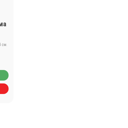
ма
 см.