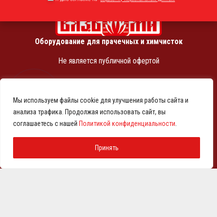
Оборудование для прачечных и химчисток
Не является публичной офертой
ИНН 7810369180
КПП 781001001
Мы используем файлы cookie для улучшения работы сайта и
ОГРН 1257800001458
анализа трафика. Продолжая использовать сайт, вы
© 2021-2026 Представительство АО «ВМЗ» в Санкт-
соглашаетесь с нашей
Политикой конфиденциальности
.
Петербурге и СЗФО
Политика конфиденциальности
Принять