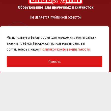
Оборудование для прачечных и химчисток
Не является публичной офертой
ИНН 7810369180
КПП 781001001
Мы используем файлы cookie для улучшения работы сайта и
ОГРН 1257800001458
анализа трафика. Продолжая использовать сайт, вы
© 2021-2026 Представительство АО «ВМЗ» в Санкт-
соглашаетесь с нашей
Политикой конфиденциальности
.
Петербурге и СЗФО
Политика конфиденциальности
Принять