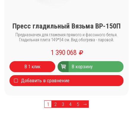
Пресс гладильный Вязьма ВР-150П
Предназначен для глажения прямого и фасонного белья.
Гладильная плита 149*54 см. Вид обогрева - паровой.
1 390 068
Каталог
В корзину
В 1 клик
Стиральные машины
Добавить в сравнение
Сушильные машины
Центрифуги для отжима белья
Оборудование для чистки ковров
Запчасти
→
1
2
3
4
5
Меню
О компании
Новости