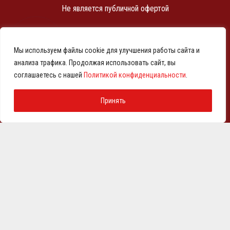
Не является публичной офертой
ИНН 7810369180
КПП 781001001
Мы используем файлы cookie для улучшения работы сайта и
ОГРН 1257800001458
анализа трафика. Продолжая использовать сайт, вы
© 2021-2026 Представительство АО «ВМЗ» в Санкт-
соглашаетесь с нашей
Политикой конфиденциальности
.
Петербурге и СЗФО
Политика конфиденциальности
Принять