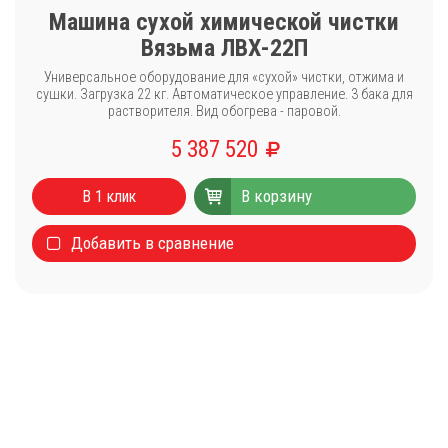
Машина сухой химической чистки
Вязьма ЛВХ-22П
Универсальное оборудование для «сухой» чистки, отжима и
сушки. Загрузка 22 кг. Автоматическое управление. 3 бака для
растворителя. Вид обогрева - паровой.
5 387 520
Каталог
Стиральные машины
В корзину
В 1 клик
Сушильные машины
Добавить в сравнение
Центрифуги для отжима белья
Оборудование для чистки ковров
Запчасти
Меню
О компании
Новости
Оплата и доставка
Сервисный центр