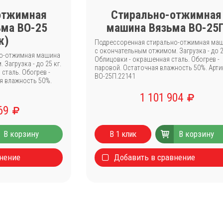
отжимная
Стирально-отжимная
ьма ВО-25
машина Вязьма ВО-25
ж)
Подрессоренная стирально-отжимная ма
с окончательным отжимом. Загрузка - до 2
но-отжимная машина
Облицовки - окрашенная сталь. Обогрев -
Загрузка - до 25 кг.
паровой. Остаточная влажность 50%. Арти
сталь. Обогрев -
ВО-25П.22141
я влажность 50%.
1 101 904
069
В корзину
В корзину
В 1 клик
внение
Добавить в сравнение