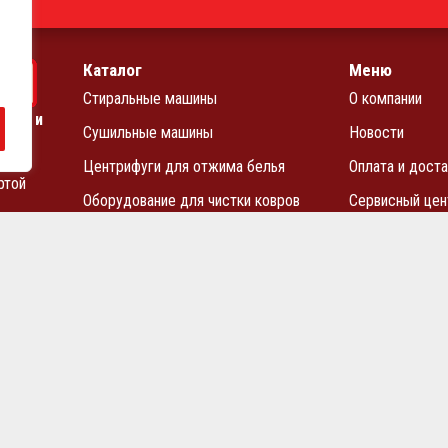
Каталог
Меню
Стиральные машины
О компании
чных и
Сушильные машины
Новости
Центрифуги для отжима белья
Оплата и доста
ртой
Оборудование для чистки ковров
Сервисный цен
Запчасти
Прайс-лист
Блог
Контакты
ьство АО «ВМЗ» в Санкт-Петербурге и СЗФО
Политика конфиден