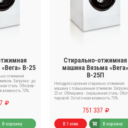
отжимная
Стирально-отжимная
«Вега» В-25
машина Вязьма «Вега
В-25П
ьно-отжимная
имом. Загрузка - до
Неподрессоренная стирально-отжимная
нная сталь. Обогрев -
машина с повышенным отжимом. Загрузка
я влажность 70%.
25 кг. Облицовки - окрашенная сталь. Обог
паровой. Остаточная влажность 70%.
67
751 337
В корзину
В корзину
В 1 клик