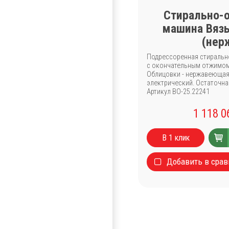
Стирально-
машина Вяз
(нер
Подрессоренная стираль
с окончательным отжимом. 
Облицовки - нержавеющая 
электрический. Остаточна
Артикул ВО-25.22241
1 118 
В 1 клик
Добавить в сра