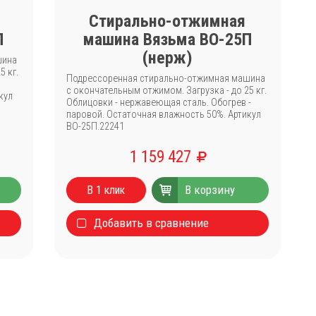
Стирально-отжимная
П
машина Вязьма ВО-25П
(нерж)
шина
5 кг.
Подрессоренная стирально-отжимная машина
с окончательным отжимом. Загрузка - до 25 кг.
кул
Облицовки - нержавеющая сталь. Обогрев -
паровой. Остаточная влажность 50%. Артикул
ВО-25П.22241
1 159 427
В корзину
В 1 клик
Добавить в сравнение