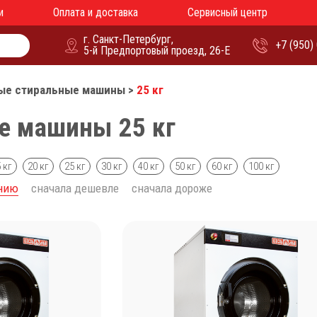
и
Оплата и доставка
Сервисный центр
г. Санкт-Петербург,
+7 (950)
5-й Предпортовый проезд, 26-Е
е стиральные машины
>
25 кг
е машины 25 кг
 кг
20 кг
25 кг
30 кг
40 кг
50 кг
60 кг
100 кг
анию
сначала дешевле
сначала дороже