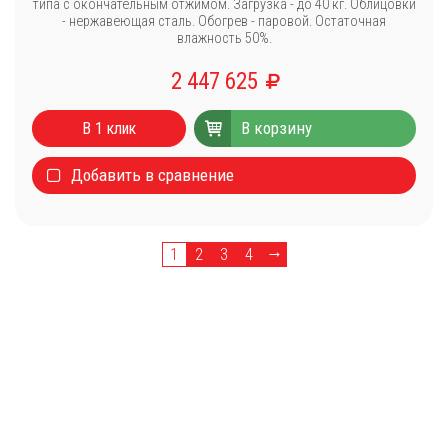
типа с окончательным отжимом. Загрузка - до 40 кг. Облицовки
- нержавеющая сталь. Обогрев - паровой. Остаточная
влажность 50%.
2 447 625
Каталог
В корзину
В 1 клик
Стиральные машины
Добавить в сравнение
Сушильные машины
Центрифуги для отжима белья
Оборудование для чистки ковров
Запчасти
→
1
2
3
4
Меню
О компании
Новости
Оплата и доставка
Сервисный центр
Прайс-лист
Блог