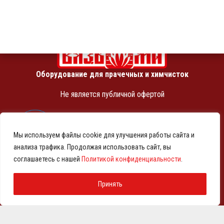
Оборудование для прачечных и химчисток
Не является публичной офертой
ИНН 7810369180
КПП 781001001
Мы используем файлы cookie для улучшения работы сайта и
ОГРН 1257800001458
анализа трафика. Продолжая использовать сайт, вы
© 2021-2026 Представительство АО «ВМЗ» в Санкт-
соглашаетесь с нашей
Политикой конфиденциальности
.
Петербурге и СЗФО
Политика конфиденциальности
Принять