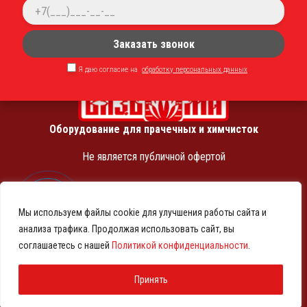
Заказать звонок
Я даю согласие на
обработку персональных данных
Оборудование для прачечных и химчисток
Не является публичной офертой
ИНН 7810369180
КПП 781001001
Мы используем файлы cookie для улучшения работы сайта и
ОГРН 1257800001458
анализа трафика. Продолжая использовать сайт, вы
© 2021-2026 Представительство АО «ВМЗ» в Санкт-
соглашаетесь с нашей
Политикой конфиденциальности
.
Петербурге и СЗФО
Политика конфиденциальности
Принять