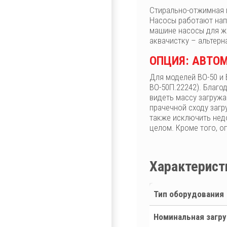
Стирально-отжимная м
Насосы работают нап
машине насосы для ж
аквачистку – альтер
ОПЦИЯ: АВТО
Для моделей ВО-50 и 
ВО-50П.22242). Благо
видеть массу загруж
прачечной сходу загр
также исключить недо
целом. Кроме того, о
Характерист
Тип оборудования
Номинальная загру