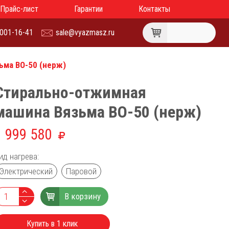
Прайс-лист
Гарантии
Контакты
 001-16-41
sale@vyazmasz.ru
ьма ВО-50 (нерж)
Стирально-отжимная
машина Вязьма ВО-50 (нерж)
1 999 580
ид нагрева:
Электрический
Паровой
В корзину
Купить в 1 клик