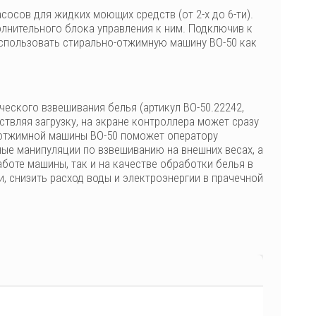
осов для жидких моющих средств (от 2-х до 6-ти).
лнительного блока управления к ним. Подключив к
спользовать стирально-отжимную машину ВО-50 как
ческого взвешивания белья (артикул ВО-50.22242,
твляя загрузку, на экране контроллера может сразу
о-отжимной машины ВО-50 поможет оператору
ные манипуляции по взвешиванию на внешних весах, а
аботе машины, так и на качестве обработки белья в
, снизить расход воды и электроэнергии в прачечной