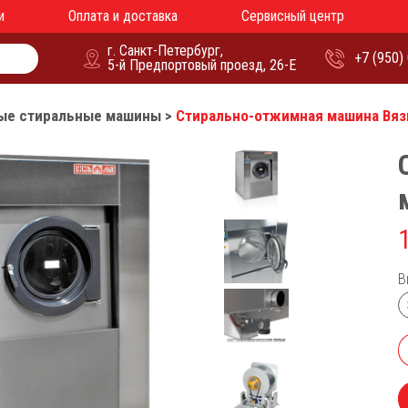
и
Оплата и доставка
Сервисный центр
г. Санкт-Петербург,
+7 (950)
5-й Предпортовый проезд, 26-Е
е стиральные машины
>
Стирально-отжимная машина Вяз
В