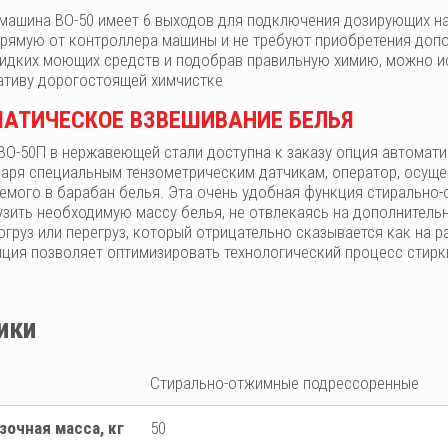
ашина ВО-50 имеет 6 выходов для подключения дозирующих нас
рямую от контроллера машины и не требуют приобретения допо
идких моющих средств и подобрав правильную химию, можно и
нативу дорогостоящей химчистке
МАТИЧЕСКОЕ ВЗВЕШИВАНИЕ БЕЛЬЯ
ВО-50П в нержавеющей стали доступна к заказу опция автомати
даря специальным тензометрическим датчикам, оператор, осущес
аемого в барабан белья. Эта очень удобная функция стиральн
узить необходимую массу белья, не отвлекаясь на дополнитель
груз или перегруз, который отрицательно сказывается как на р
пция позволяет оптимизировать технологический процесс стирки
ики
Стирально-отжимные подрессоренные
зочная масса, кг
50