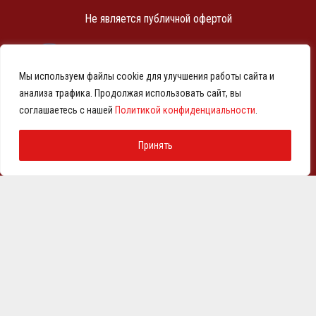
Не является публичной офертой
ИНН 7810369180
КПП 781001001
Мы используем файлы cookie для улучшения работы сайта и
ОГРН 1257800001458
анализа трафика. Продолжая использовать сайт, вы
© 2021-2026 Представительство АО «ВМЗ» в Санкт-
соглашаетесь с нашей
Политикой конфиденциальности
.
Петербурге и СЗФО
Политика конфиденциальности
Принять