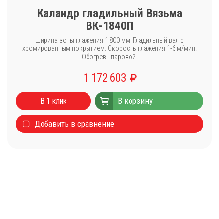
Каландр гладильный Вязьма
ВК-1840П
Ширина зоны глажения 1 800 мм. Гладильный вал с
хромированным покрытием. Скорость глажения 1-6 м/мин.
Обогрев - паровой.
1 172 603
Каталог
В корзину
Стиральные машины
В 1 клик
Сушильные машины
Добавить в сравнение
Центрифуги для отжима белья
Оборудование для чистки ковров
Запчасти
Меню
О компании
Новости
Оплата и доставка
Сервисный центр